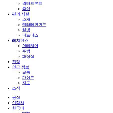
워터프론트
출입
편의 시설
소개
엔터테인먼트
웰빙
피트니스
레지던스
인테리어
주방
화장실
전망
인근 정보
교통
가이드
지도
소식
공실
연락처
한국어