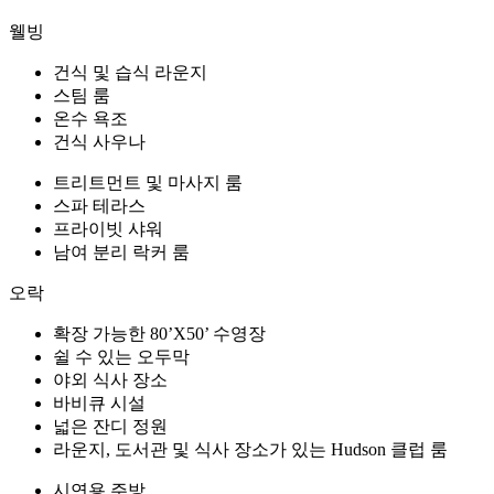
웰빙
건식 및 습식 라운지
스팀 룸
온수 욕조
건식 사우나
트리트먼트 및 마사지 룸
스파 테라스
프라이빗 샤워
남여 분리 락커 룸
오락
확장 가능한 80’X50’ 수영장
쉴 수 있는 오두막
야외 식사 장소
바비큐 시설
넓은 잔디 정원
라운지, 도서관 및 식사 장소가 있는 Hudson 클럽 룸
시연용 주방