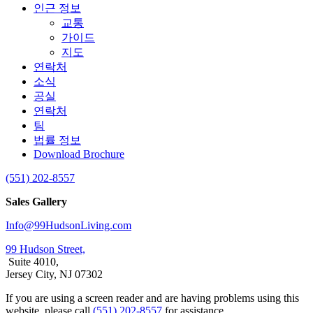
인근 정보
교통
가이드
지도
연락처
소식
공실
연락처
팀
법률 정보
Download Brochure
(551) 202-8557
Sales Gallery
Info@99HudsonLiving.com
99 Hudson Street,
Suite 4010,
Jersey City, NJ 07302
If you are using a screen reader and are having problems using this
website, please call
(551) 202-8557
for assistance