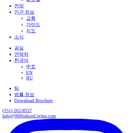
전망
인근 정보
교통
가이드
지도
소식
공실
연락처
한국어
中文
EN
RU
팀
법률 정보
Download Brochure
(551) 202-8557
Info@99HudsonLiving.com